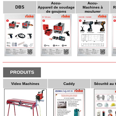
Accu-
Accu-
DBS
Appareil de soudage
Machines à
R
de goujons
moulurer
PRODUITS
Video Machines
Caddy
Sécurité au t